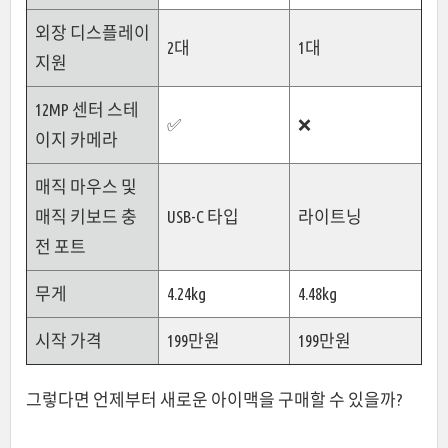
외장 디스플레이
2대
1대
지원
12MP 센터 스테
✅
❌
이지 카메라
매직 마우스 및
매직 키보드 충
USB-C 타입
라이트닝
전 포트
무게
4.24kg
4.48kg
시작 가격
199만원
199만원
그렇다면 언제부터 새로운 아이맥을 구매할 수 있을까?