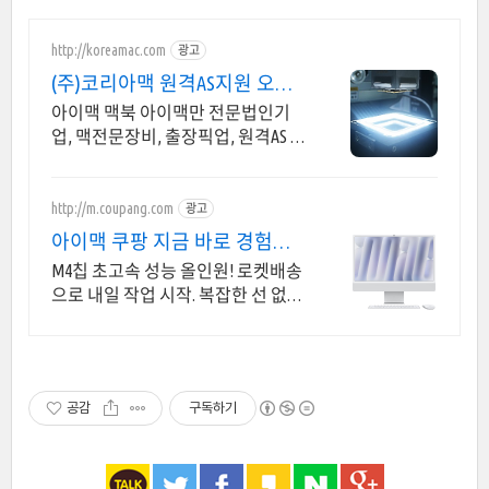
http://koreamac.com
광고
(주)코리아맥 원격AS지원 오직
맥PC 전문기업
아이맥 맥북 아이맥만 전문법인기
업, 맥전문장비, 출장픽업, 원격AS 서
울, 경기, 인천 일부지역 당일 출장,
픽업전문엔지니어 대기
http://m.coupang.com
광고
아이맥 쿠팡 지금 바로 경험하
세요
M4칩 초고속 성능 올인원! 로켓배송
으로 내일 작업 시작. 복잡한 선 없는
깔끔함! 영상 편집, 웹서핑 모두 버벅
임 없이.
공감
구독하기