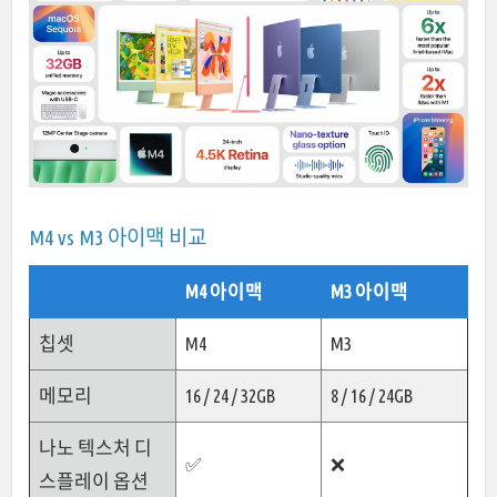
M4 vs M3 아이맥 비교
M4 아이맥
M3 아이맥
칩셋
M4
M3
메모리
16 / 24 / 32GB
8 / 16 / 24GB
나노 텍스처 디
✅
❌
스플레이 옵션